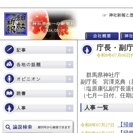
庁長・副
令和8年07月06日
群馬県神社庁
副庁長 宮澤克典（
〈塩原康弘副庁長退
（七月一日付、任期
人事 一覧
【帰
令和8年07月27日
【帰